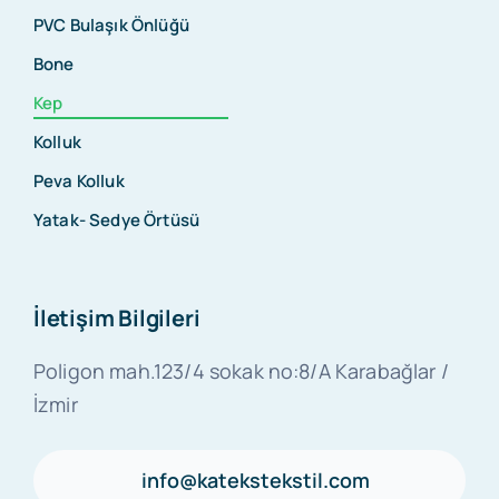
PVC Bulaşık Önlüğü
Bone
Kep
Kolluk
Peva Kolluk
Yatak- Sedye Örtüsü
İletişim Bilgileri
Poligon mah.123/4 sokak no:8/A Karabağlar /
İzmir
info@katekstekstil.com